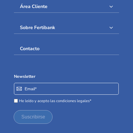
Área Cliente
Sobre Fertibank
Contacto
Newsletter
Inscríbase
a
nuestro
He leído y acepto las condiciones legales*
boletín
de
Suscribirse
noticias: