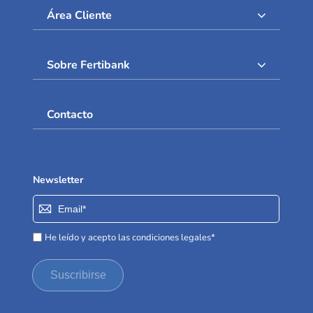
Área Cliente
Sobre Fertibank
Contacto
Newsletter
Inscríbase
a
nuestro
He leído y acepto las condiciones legales*
boletín
de
Suscribirse
noticias: