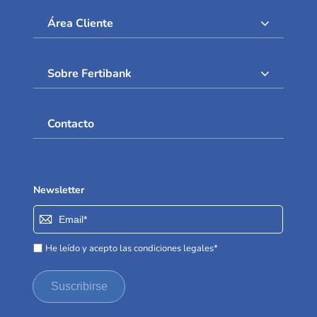
Área Cliente
Sobre Fertibank
Contacto
Newsletter
Inscríbase
a
nuestro
He leído y acepto las condiciones legales*
boletín
de
Suscribirse
noticias: